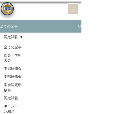
特定非営利活動（NPO）法人
近未来オステオインプラント学会
全ての記事
認定試験
全ての記事
総会・学術
大会
本部研修会
支部研修会
学会認定研
修会
認定試験
キャンペー
ン紹介