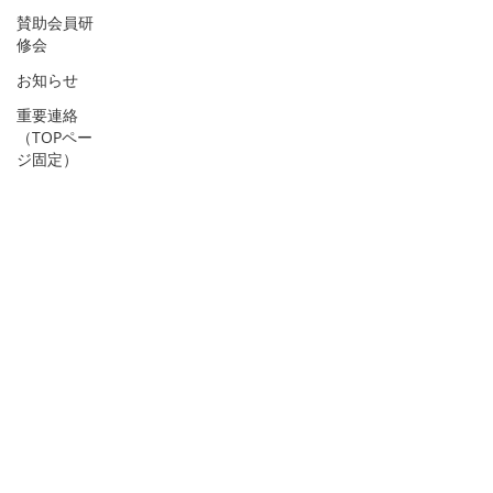
賛助会員研
修会
お知らせ
重要連絡
（TOPペー
ジ固定）