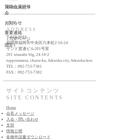
賛助会員研修
特商法表記
会
お知らせ
住所
ADDRESS
重要連絡
〒810-0044
（TOPページ
福岡県福岡市中央区六本松2-10-24
固定）
サンド渡邊ビル201号室
201 wtanabe blg, 24-10-2
ropponmatsu, chuou-ku, fukuoka city, fukuoka-ken
TEL：092-753-7381
FAX：092-753-7382
サイトコンテンツ
SITE CONTENTS
Home
会長メッセージ
​入会・問い合わせ
​支部
情報公開
各種申請書ダウンロード