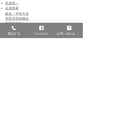
患者様へ
​会員検索
総会・学術大会
本部支部研修会
本部研修会
​支部研修会
学会認定研修会
電話する
Facebook
お問い合わせフォーム
認定医制度
会員専用
単位・受講履歴確認
支部長専用
​​Books
賛助会員
キャンペーン
賛助会員研修会
全催事
​お知らせ
​管理者ログイン
© NPO法人 近未来オステオインプラント学会
当サイトに含まれる画像・コンテンツ等の複製、転載は
お控えください。