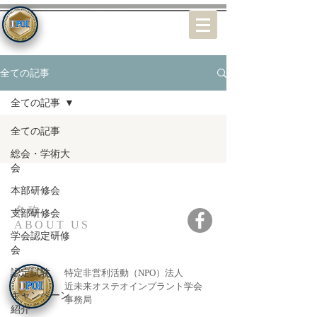
特定非営利活動（NPO）法人
近未来オステオインプラント学会
全ての記事
全ての記事
全ての記事
総会・学術大
会
本部研修会
名称
支部研修会
ABOUT US
学会認定研修
会
認定試験
特定非営利活動（NPO）法人
近未来オステオインプラント学会
キャンペーン
事務局
紹介