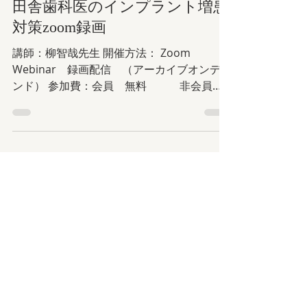
2025年2月19日
読了時間: 1分
田舎歯科医のインプラント増患
対策zoom録画
講師：柳智哉先生 開催方法： Zoom
Webinar 録画配信 （アーカイブオンデマ
ンド） 参加費：会員 無料 非会員
3,000円 ＊会員が参加登録されますと単位が
付与されます ＊非会員が参加登録されます
と視聴の有無に関わらず参加費が請求されま
す。...