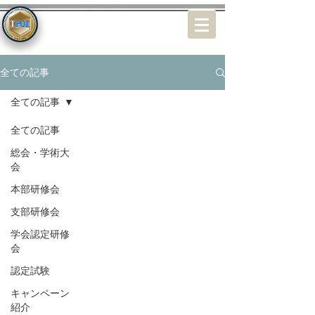
特定非営利活動（NPO）法人
近未来オステオインプラント学会
全ての記事
全ての記事
全ての記事
総会・学術大
会
本部研修会
支部研修会
学会認定研修
会
認定試験
キャンペーン
紹介