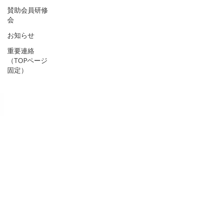
賛助会員研修
会
お知らせ
重要連絡
（TOPページ
固定）