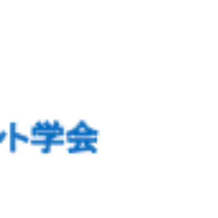
リット開催 参加登録：zoom webinar 参加
登録
https://us02web.zoom.us/webinar/registe
r/W...