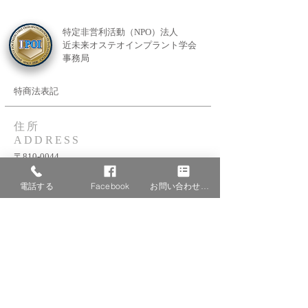
特定非営利活動（NPO）法人
近未来オステオインプラント学会
事務局
特商法表記
住所
ADDRESS
〒810-0044
福岡県福岡市中央区六本松2-10-24
サンド渡邊ビル201号室
電話する
Facebook
お問い合わせフォーム
201 wtanabe blg, 24-10-2
ropponmatsu, chuou-ku, fukuoka city, fukuoka-ken
TEL：092-753-7381
FAX：092-753-7382
サイトコンテンツ
SITE CONTENTS