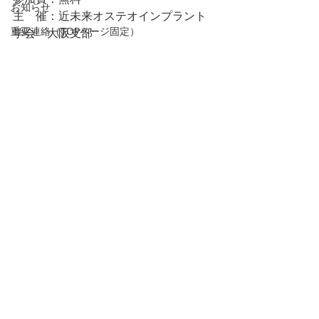
お知らせ
主　催：近未来オステオインプラント
重要連絡（TOPページ固定）
学会　大阪支部