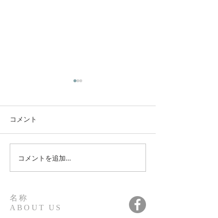
コメント
北九州ブロック
コメントを追加…
大阪支部主催ハンズオン
インプラントステップア
ップコース 終了
名称
ABOUT US