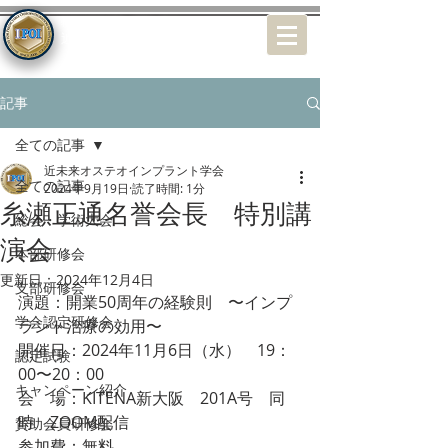
特定非営利活動（NPO）法人
近未来オステオインプラント学会
記事
全ての記事
近未来オステオインプラント学会
全ての記事
2024年9月19日
読了時間: 1分
糸瀬正通名誉会長 特別講
総会・学術大会
演会
本部研修会
更新日：
2024年12月4日
支部研修会
演題：開業50周年の経験則　〜インプ
学会認定研修会
ラント治療の効用〜
開催日：2024年11月6日（水）　19：
認定試験
00〜20：00
キャンペーン紹介
会　場：KITENA新大阪　201A号　同
時　ZOOM配信 
賛助会員研修会
参加費：無料