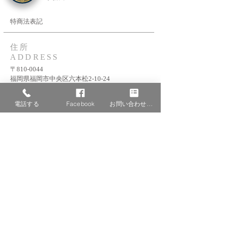
特商法表記
住所
ADDRESS
〒810-0044
福岡県福岡市中央区六本松2-10-24
サンド渡邊ビル201号室
201 wtanabe blg, 24-10-2
電話する
Facebook
お問い合わせフォーム
ropponmatsu, chuou-ku, fukuoka city, fukuoka-ken
TEL：092-753-7381
FAX：092-753-7382
サイトコンテンツ
SITE CONTENTS
Home
会長メッセージ
​入会・問い合わせ
​支部
情報公開