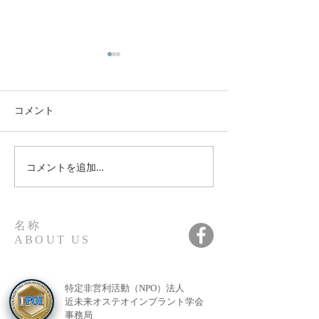
コメント
コメントを追加…
第8回 レベルアップ 丸川
第7回レベルアップ
恵理子先生Zoom Webinar
webinar「Neo Oc
核心」
名称
ABOUT US
特定非営利活動（NPO）法人
近未来オステオインプラント学会
事務局