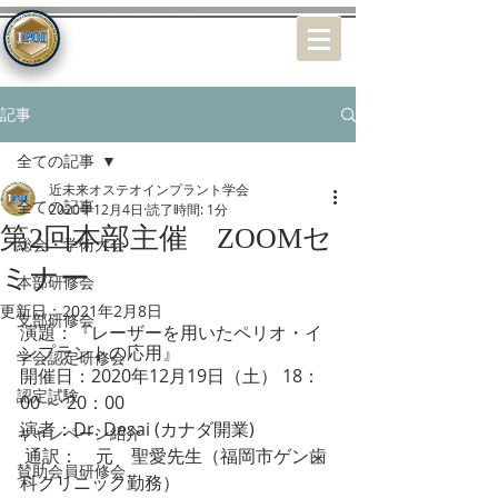
特定非営利活動（NPO）法人
近未来オステオインプラント学会
記事
全ての記事
近未来オステオインプラント学会
全ての記事
2020年12月4日
読了時間: 1分
第2回本部主催 ZOOMセ
総会・学術大会
ミナー
本部研修会
更新日：
2021年2月8日
支部研修会
演題：『レーザーを用いたペリオ・イ
ンプラントの応用』
学会認定研修会
開催日：2020年12月19日（土） 18：
認定試験
00 ～ 20：00
演者：Dr. Desai (カナダ開業) 
キャンペーン紹介
 通訳：　元　聖愛先生（福岡市ゲン歯
賛助会員研修会
科クリニック勤務）