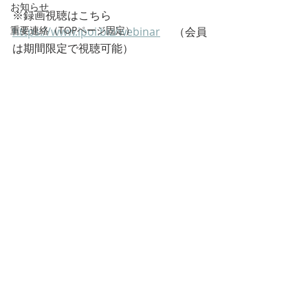
お知らせ
※録画視聴はこちら
重要連絡（TOPページ固定）
https://www.ipoi.biz/webinar
 　（会員
は期間限定で視聴可能）