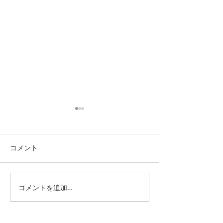
コメント
コメントを追加…
第8回 レベルアップ 丸川
第7回レベルアップ
恵理子先生Zoom Webinar
webinar「Neo Oc
核心」