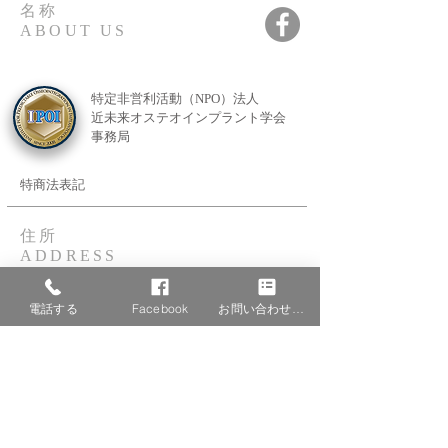
名称
ABOUT US
特定非営利活動（NPO）法人
近未来オステオインプラント学会
事務局
特商法表記
住所
ADDRESS
〒810-0044
福岡県福岡市中央区六本松2-10-24
電話する
Facebook
お問い合わせフォーム
サンド渡邊ビル201号室
201 wtanabe blg, 24-10-2
ropponmatsu, chuou-ku, fukuoka city, fukuoka-ken
TEL：092-753-7381
FAX：092-753-7382