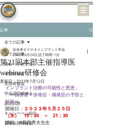
特定非営利活動（NPO）法人
近未来オステオインプラント学会
記事
全ての記事
近未来オステオインプラント学会
全ての記事
2023年4月24日
読了時間: 1分
第21回本部主催指導医
総会・学術大会
webinar研修会
本部研修会
更新日：
2023年7月12日
支部研修会
インプラント治療の可能性と恩恵」
学会認定研修会
　〜合併症・併発症・偶発症の予防と
対策〜
認定試験
開催日：
２０２３年５月２５日
キャンペーン紹介
（木）　19：30　～　21：30
講師：#葛西秀夫先生
賛助会員研修会