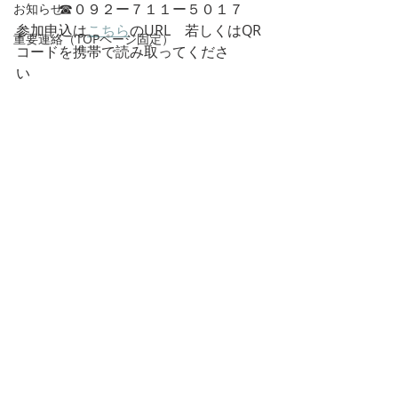
　　　☎︎０９２ー７１１ー５０１７
お知らせ
参加申込は
こちら
のURL　若しくはQR
重要連絡（TOPページ固定）
コードを携帯で読み取ってくださ
い　　　　