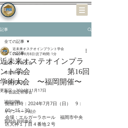
特定非営利活動（NPO）法人
近未来オステオインプラント学会
記事
全ての記事
近未来オステオインプラント学会
全ての記事
2023年8月8日
読了時間: 1分
近未来オステオインプラ
総会・学術大会
ント学会 第16回
本部研修会
学術大会 〜福岡開催〜
支部研修会
更新日：
2024年11月17日
学会認定研修会
認定試験
開催日時：2024年7月7日（日）　9：
00〜15：30
キャンペーン紹介
会場：エルガーラホール　福岡市中央
賛助会員研修会
区天神１丁目４番地２号