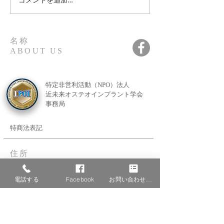
第17回 総会 学術大会 in
近未来オステオ
沖縄
ント学会 第
術大会 〜北海
名称
ABOUT US
特定非営利活動（NPO）法人
近未来オステオインプラント学会
事務局
特商法表記
住所
ADDRESS
〒810-0044
電話する
Facebook
お問い合わせフォーム
福岡県福岡市中央区六本松2-10-24
サンド渡邊ビル201号室
201 wtanabe blg, 24-10-2
ropponmatsu, chuou-ku, fukuoka city, fukuoka-ken
TEL：092-753-7381