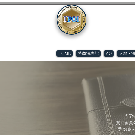
特定非営利活
近未来
HOME
特商法表記
AO
支部・
当学
賛助会員
学会HP