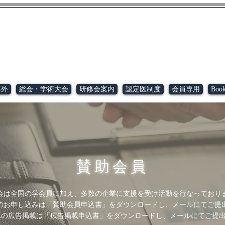
動（NPO）法人
オステオインプラント学会
海外
総会・学術大会
研修会案内
認定医制度
会員専用
Book
賛助会員
会は全国の学会員に加え、多数の企業に支援を受け活動を行なっており
のお申し込みは「賛助会員申込書」をダウンロードし、メールにてご提
への広告掲載は「広告掲載申込書」をダウンロードし、メールにてご提