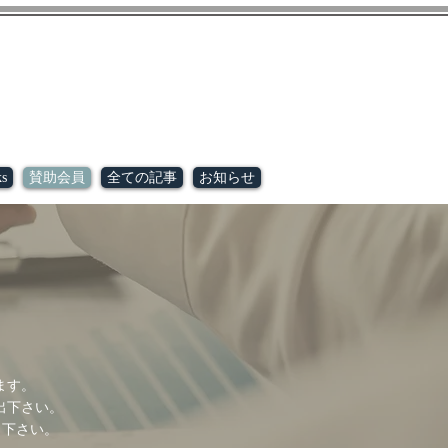
s
賛助会員
全ての記事
お知らせ
ます。
出下さい。
出下さい。