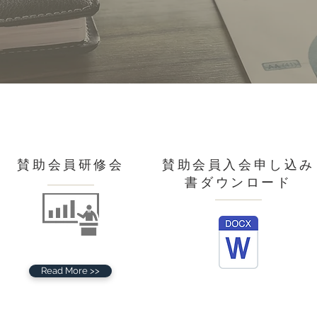
賛助会員研修会
賛助会員入会申し込み
書
​ダウンロード
Read More >>