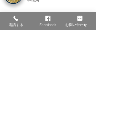
事務局
特商法表記
電話する
Facebook
お問い合わせフォーム
住所
ADDRESS
〒810-0044
福岡県福岡市中央区六本松2-10-24
サンド渡邊ビル201号室
201 wtanabe blg, 24-10-2
ropponmatsu, chuou-ku, fukuoka city, fukuoka-ken
TEL：092-753-7381
FAX：092-753-7382
サイトコンテンツ
SITE CONTENTS
Home
会長メッセージ
​入会・問い合わせ
​支部
情報公開