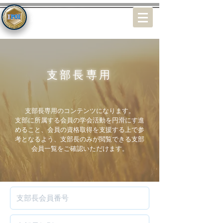
特定非営利活動（NPO）法人
近未来オステオインプラント学会
支部長専用
支部長専用のコンテンツになります。
支部に所属する会員の学会活動を円滑にす進
めること、会員の資格取得を支援する上で参
考となるよう、支部長のみが閲覧できる支部
会員一覧をご確認いただけます。