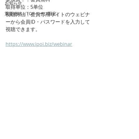
お知らせ
取得单位：5单位
重要連絡（TOPページ固定）
視聴方法：会員専用サイトのウェビナ
ーから会員ID・パスワードを入力して
視聴できます。
https://www.ipoi.biz/webinar