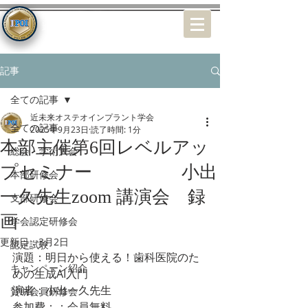
特定非営利活動（NPO）法人
近未来オステオインプラント学会
記事
全ての記事
近未来オステオインプラント学会
全ての記事
2025年9月23日
読了時間: 1分
本部主催第6回レベルアッ
総会・学術大会
プセミナー 小出
本部研修会
一久先生zoom 講演会 録
支部研修会
画
学会認定研修会
更新日：
3月2日
認定試験
演題：明日から使える！歯科医院のた
キャンペーン紹介
めの生成AI入門
演者：小出一久先生
賛助会員研修会
参加費：：会員無料