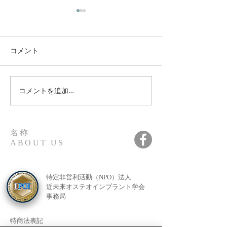
コメント
コメントを追加…
第8回 レベルアップ 丸川
第18回IPOI学
恵理子先生Zoom Webinar
会・総会・懇親
名称
ABOUT US
特定非営利活動（NPO）法人
近未来オステオインプラント学会
事務局
特商法表記